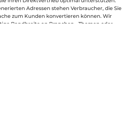
e Ihren Direktvertrieb optimal unterstützen.
enerierten Adressen stehen Verbraucher, die Sie
rache zum Kunden konvertieren können. Wir
artige Bandbreite an Branchen-, Themen oder
en und Leadgenerierungsprojekten mit großer