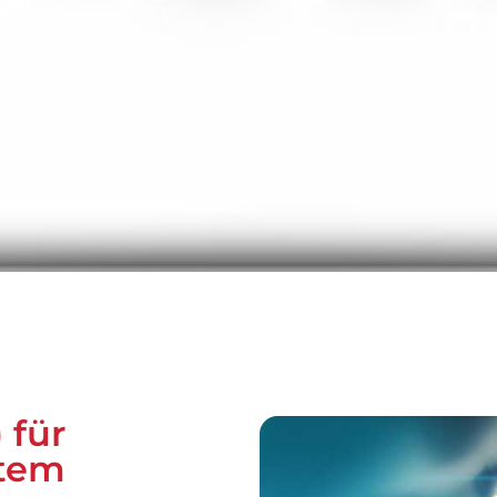
 für
ltem