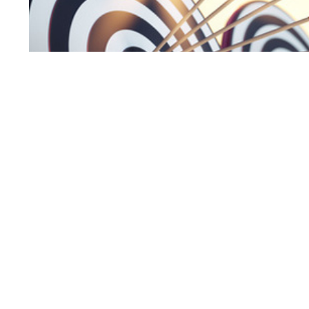
Co-Registrierung auf reichweitensta
Leadgenerierungsportalen von PROL
Vorteile auf einen Blick:
produktbezogene Ansprache eines großen Ku