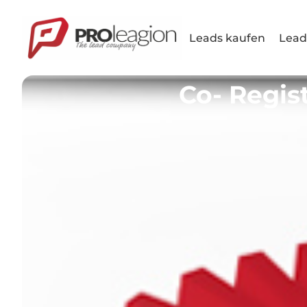
Leads kaufen
Lead
Co- Regis