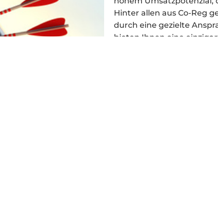
hohem Umsatzpotenzial, di
Hinter allen aus Co-Reg g
durch eine gezielte Ansp
bieten Ihnen eine einzig
produktbezogenen Portal
Reichweite.
rken
EAGION – Ihre
ndenkreises